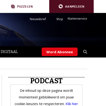
PUZZELEN
AANMELDEN
Klantenservice
Nieuwsbrief
Shop
 DIGITAAL
Word Abonnee
PODCAST
De inhoud op deze pagina wordt
momenteel geblokkeerd om jouw
cookie-keuzes te respecteren.
Klik hier