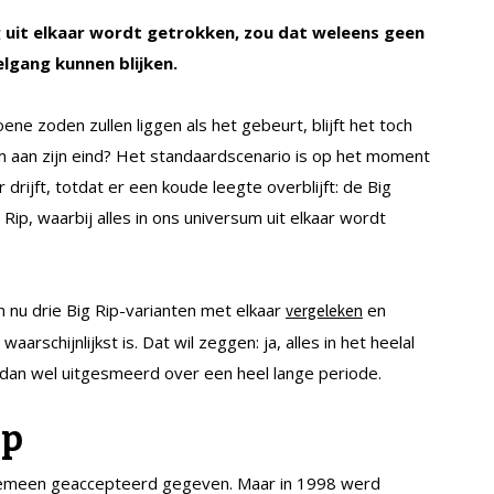
ig uit elkaar wordt getrokken, zou dat weleens geen
lgang kunnen blijken.
e zoden zullen liggen als het gebeurt, blijft het toch
m aan zijn eind? Het standaardscenario is op het moment
r drijft, totdat er een koude leegte overblijft: de Big
Rip, waarbij alles in ons universum uit elkaar wordt
u drie Big Rip-varianten met elkaar
en
vergeleken
rschijnlijkst is. Dat wil zeggen: ja, alles in het heelal
 dan wel uitgesmeerd over een heel lange periode.
ip
 algemeen geaccepteerd gegeven. Maar in 1998 werd