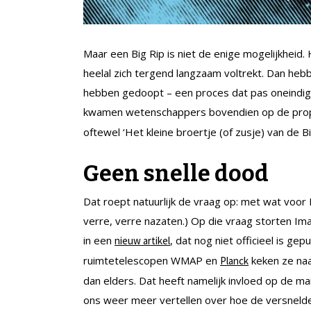
Maar een Big Rip is niet de enige mogelijkheid. 
heelal zich tergend langzaam voltrekt. Dan he
hebben gedoopt – een proces dat pas oneindig v
kwamen wetenschappers bovendien op de prop
oftewel ‘Het kleine broertje (of zusje) van de Bi
Geen snelle dood
Dat roept natuurlijk de vraag op: met wat voor R
verre, verre nazaten.) Op die vraag storten Im
in een
, dat nog niet officieel is g
nieuw artikel
ruimtetelescopen WMAP en
keken ze naa
Planck
dan elders. Dat heeft namelijk invloed op de m
ons weer meer vertellen over hoe de versnelde u