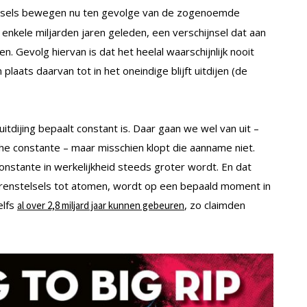
telsels bewegen nu ten gevolge van de zogenoemde
enkele miljarden jaren geleden, een verschijnsel dat aan
Gevolg hiervan is dat het heelal waarschijnlijk nooit
plaats daarvan tot in het oneindige blijft uitdijen (de
uitdijing bepaalt constant is. Daar gaan we wel van uit –
e constante – maar misschien klopt die aanname niet.
nstante in werkelijkheid steeds groter wordt. En dat
sterrenstelsels tot atomen, wordt op een bepaald moment in
elfs
, zo claimden
al over 2,8 miljard jaar kunnen gebeuren