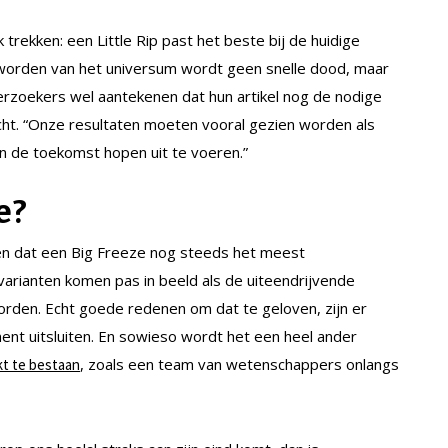
k trekken: een Little Rip past het beste bij de huidige
worden van het universum wordt geen snelle dood, maar
erzoekers wel aantekenen dat hun artikel nog de nodige
ht. “Onze resultaten moeten vooral gezien worden als
 in de toekomst hopen uit te voeren.”
e?
ren dat een Big Freeze nog steeds het meest
ip-varianten komen pas in beeld als de uiteendrijvende
worden. Echt goede redenen om dat te geloven, zijn er
ment uitsluiten. En sowieso wordt het een heel ander
, zoals een team van wetenschappers onlangs
jkt te bestaan