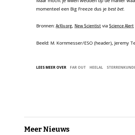
Maar mocht je willen wedden op de manier waaro
momenteel een Big Freeze dus je
best bet
.
Bronnen:
,
via
ArXiv.org
New Scientist
Science Alert
Beeld: M. Kornmesser/ESO (header), Jeremy Tea
LEES MEER OVER
FAR OUT
HEELAL
STERRENKUND
Meer Nieuws