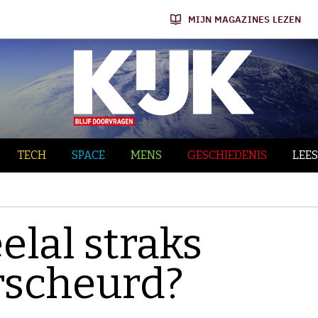
MIJN MAGAZINES LEZEN
TECH
SPACE
MENS
GESCHIEDENIS
LEES
elal straks
rscheurd?