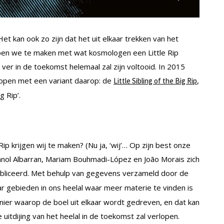
Het kan ook zo zijn dat het uit elkaar trekken van het
bben we te maken met wat kosmologen een Little Rip
er in de toekomst helemaal zal zijn voltooid. In 2015
pen met een variant daarop: de
,
Little Sibling of the Big Rip
g Rip’.
ip krijgen wij te maken? (Nu ja, ‘wij’… Op zijn best onze
anol Albarran, Mariam Bouhmadi-López en João Morais zich
epubliceerd. Met behulp van gegevens verzameld door de
r gebieden in ons heelal waar meer materie te vinden is
anier waarop de boel uit elkaar wordt gedreven, en dat kan
itdijing van het heelal in de toekomst zal verlopen.