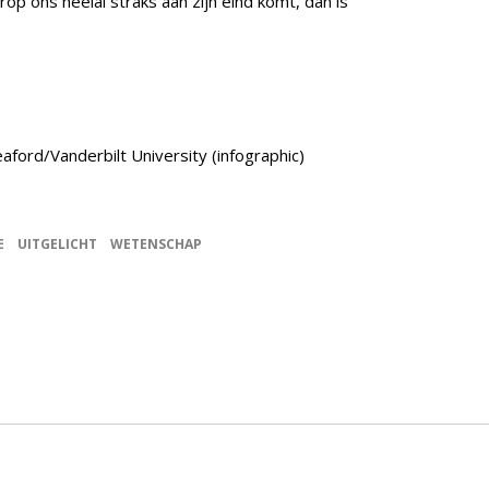
p ons heelal straks aan zijn eind komt, dan is
ford/Vanderbilt University (infographic)
E
UITGELICHT
WETENSCHAP