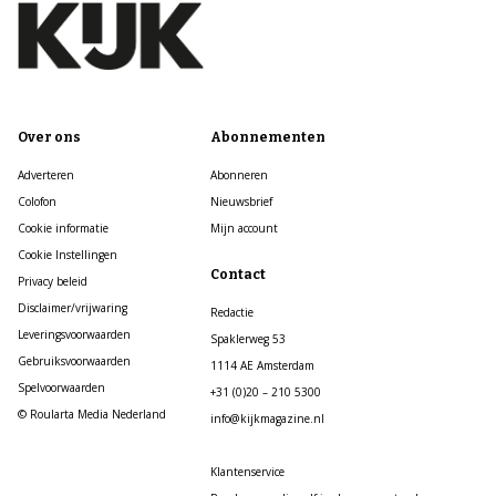
Over ons
Abonnementen
Adverteren
Abonneren
Colofon
Nieuwsbrief
Cookie informatie
Mijn account
Cookie Instellingen
Contact
Privacy beleid
Disclaimer/vrijwaring
Redactie
Leveringsvoorwaarden
Spaklerweg 53
Gebruiksvoorwaarden
1114 AE Amsterdam
Spelvoorwaarden
+31 (0)20 – 210 5300
© Roularta Media Nederland
info@kijkmagazine.nl
Klantenservice