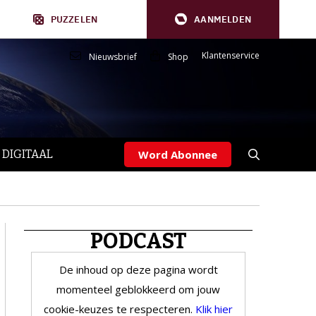
PUZZELEN
AANMELDEN
Klantenservice
Nieuwsbrief
Shop
 DIGITAAL
Word Abonnee
PODCAST
De inhoud op deze pagina wordt
momenteel geblokkeerd om jouw
cookie-keuzes te respecteren.
Klik hier