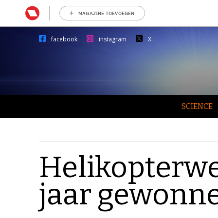
MAGAZINE TOEVOEGEN
facebook
instagram
X
SCIENCE
Helikopterwe
jaar gewonn