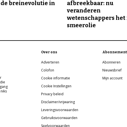
 de breinevolutie in
afbreekbaar: nu
veranderen
wetenschappers het 
smeerolie
Over ons
Abonnement
Adverteren
Abonneren
Colofon
Nieuwsbrief
r
Cookie informatie
Mijn account
 die
Cookie Instellingen
pgang
 niks
Privacy beleid
Disclaimer/vrijwaring
Leveringsvoorwaarden
Gebruiksvoorwaarden
Spelvoorwaarden