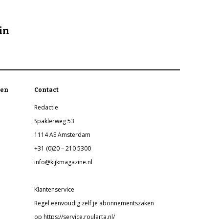
in
en
Contact
Redactie
Spaklerweg 53
1114 AE Amsterdam
+31 (0)20 – 210 5300
info@kijkmagazine.nl
Klantenservice
Regel eenvoudig zelf je abonnementszaken
op https://service.roularta.nl/