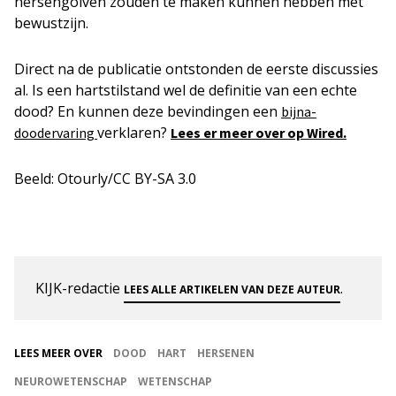
hersengolven zouden te maken kunnen hebben met
bewustzijn.
Direct na de publicatie ontstonden de eerste discussies
al. Is een hartstilstand wel de definitie van een echte
dood? En kunnen deze bevindingen een
bijna-
verklaren?
doodervaring
Lees er meer over op Wired.
Beeld: Otourly/CC BY-SA 3.0
KIJK-redactie
.
LEES ALLE ARTIKELEN VAN DEZE AUTEUR
LEES MEER OVER
DOOD
HART
HERSENEN
NEUROWETENSCHAP
WETENSCHAP