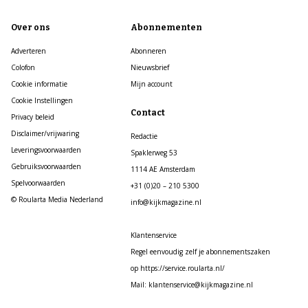
Over ons
Abonnementen
Adverteren
Abonneren
Colofon
Nieuwsbrief
Cookie informatie
Mijn account
Cookie Instellingen
Contact
Privacy beleid
Disclaimer/vrijwaring
Redactie
Leveringsvoorwaarden
Spaklerweg 53
Gebruiksvoorwaarden
1114 AE Amsterdam
Spelvoorwaarden
+31 (0)20 – 210 5300
© Roularta Media Nederland
info@kijkmagazine.nl
Klantenservice
Regel eenvoudig zelf je abonnementszaken
op https://service.roularta.nl/
Mail: klantenservice@kijkmagazine.nl