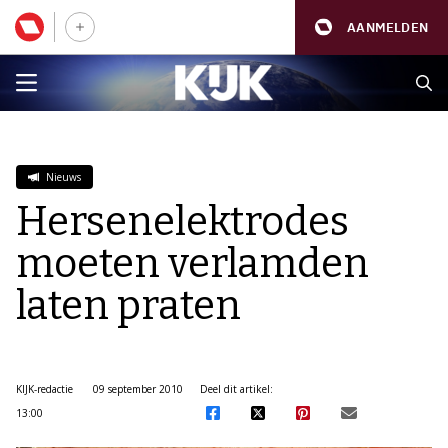
AANMELDEN
Nieuws
Hersenelektrodes
moeten verlamden
laten praten
KIJK-redactie
09 september 2010
Deel dit artikel:
13:00