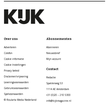
Over ons
Abonnementen
Adverteren
Abonneren
Colofon
Nieuwsbrief
Cookie informatie
Mijn account
Cookie Instellingen
Contact
Privacy beleid
Disclaimer/vrijwaring
Redactie
Leveringsvoorwaarden
Spaklerweg 53
Gebruiksvoorwaarden
1114 AE Amsterdam
Spelvoorwaarden
+31 (0)20 – 210 5300
© Roularta Media Nederland
info@kijkmagazine.nl