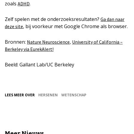
zoals
.
ADHD
Zelf spelen met de onderzoeksresultaten?
Ga dan naar
, bij voorkeur met Google Chrome als browser.
deze site
Bronnen:
,
Nature Neuroscience
University of California –
Berkeley via EurekAlert!
Beeld: Gallant Lab/UC Berkeley
LEES MEER OVER
HERSENEN
WETENSCHAP
Meer Nieuws