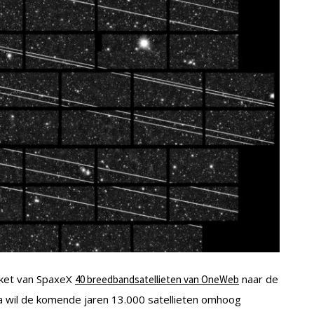
aket van SpaxeX
naar de
40 breedbandsatellieten van OneWeb
a wil de komende jaren 13.000 satellieten omhoog