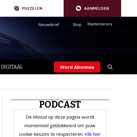
PUZZELEN
AANMELDEN
Klantenservice
Nieuwsbrief
Shop
 DIGITAAL
Word Abonnee
PODCAST
De inhoud op deze pagina wordt
momenteel geblokkeerd om jouw
cookie-keuzes te respecteren.
Klik hier