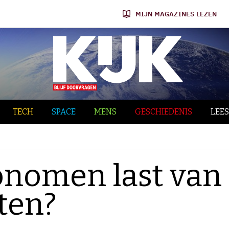
MIJN MAGAZINES LEZEN
TECH
SPACE
MENS
GESCHIEDENIS
LEES
onomen last van
eten?