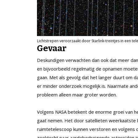
Lichtstrepen veroorzaakt door Starlink-treintjes in een t
Gevaar
Deskundigen verwachten dan ook dat meer dan 3
en bijvoorbeeld regelmatig de opnamen moeten 
gaan. Met als gevolg dat het langer duurt om
er minder onderzoek mogelijk is. Naarmate ander
probleem alleen maar groter worden.
Volgens NASA betekent de enorme groei van het
gaat nemen. Het door satellieten weerkaatste 
ruimtetelescoop kunnen verstoren en volgens d
zoektocht naar aardebedreigende asteroïden i