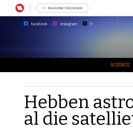
MAGAZINE TOEVOEGEN
facebook
instagram
X
SCIENCE
Hebben astr
al die satelli