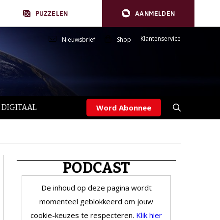
PUZZELEN
AANMELDEN
Klantenservice
Nieuwsbrief
Shop
 DIGITAAL
Word Abonnee
PODCAST
De inhoud op deze pagina wordt
momenteel geblokkeerd om jouw
cookie-keuzes te respecteren.
Klik hier