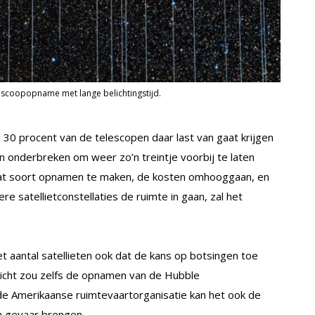
elescoopopname met lange belichtingstijd.
0 procent van de telescopen daar last van gaat krijgen
onderbreken om weer zo’n treintje voorbij te laten
 dat soort opnamen te maken, de kosten omhooggaan, en
e satellietconstellaties de ruimte in gaan, zal het
 aantal satellieten ook dat de kans op botsingen toe
licht zou zelfs de opnamen van de Hubble
e Amerikaanse ruimtevaartorganisatie kan het ook de
n gevaar brengen.