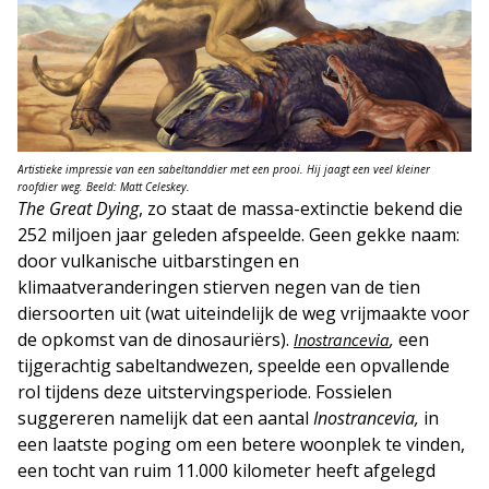
Artistieke impressie van een sabeltanddier met een prooi. Hij jaagt een veel kleiner
roofdier weg. Beeld: Matt Celeskey.
The Great Dying
, zo staat de massa-extinctie bekend die
252 miljoen jaar geleden afspeelde. Geen gekke naam:
door vulkanische uitbarstingen en
klimaatveranderingen stierven negen van de tien
diersoorten uit (wat uiteindelijk de weg vrijmaakte voor
de opkomst van de dinosauriërs).
,
een
Inostrancevia
tijgerachtig sabeltandwezen, speelde een opvallende
rol tijdens deze uitstervingsperiode. Fossielen
suggereren namelijk dat een aantal
Inostrancevia,
in
een laatste poging om een betere woonplek te vinden,
een tocht van ruim 11.000 kilometer heeft afgelegd