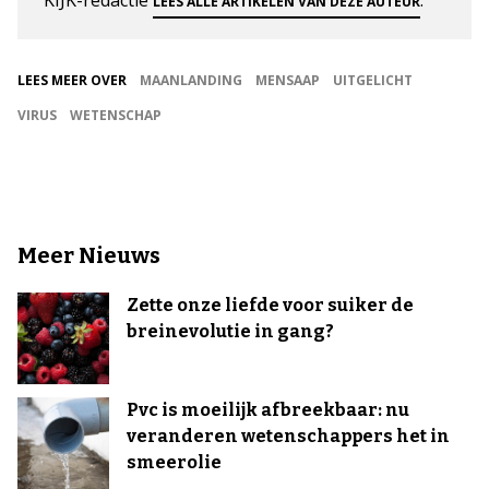
LEES ALLE ARTIKELEN VAN DEZE AUTEUR
LEES MEER OVER
MAANLANDING
MENSAAP
UITGELICHT
VIRUS
WETENSCHAP
Meer Nieuws
Zette onze liefde voor suiker de
breinevolutie in gang?
Pvc is moeilijk afbreekbaar: nu
veranderen wetenschappers het in
smeerolie