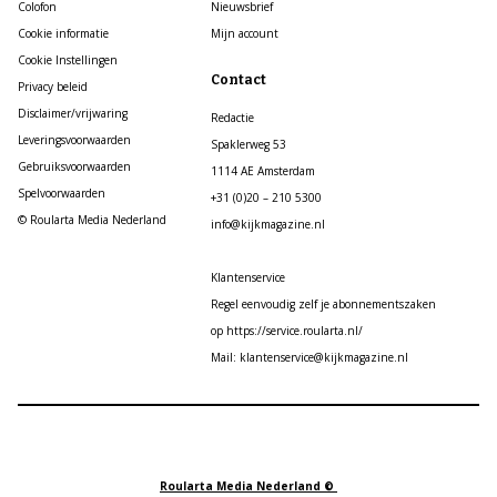
Colofon
Nieuwsbrief
Cookie informatie
Mijn account
Cookie Instellingen
Contact
Privacy beleid
Disclaimer/vrijwaring
Redactie
Leveringsvoorwaarden
Spaklerweg 53
Gebruiksvoorwaarden
1114 AE Amsterdam
Spelvoorwaarden
+31 (0)20 – 210 5300
© Roularta Media Nederland
info@kijkmagazine.nl
Klantenservice
Regel eenvoudig zelf je abonnementszaken
op https://service.roularta.nl/
Mail: klantenservice@kijkmagazine.nl
Roularta Media Nederland ©