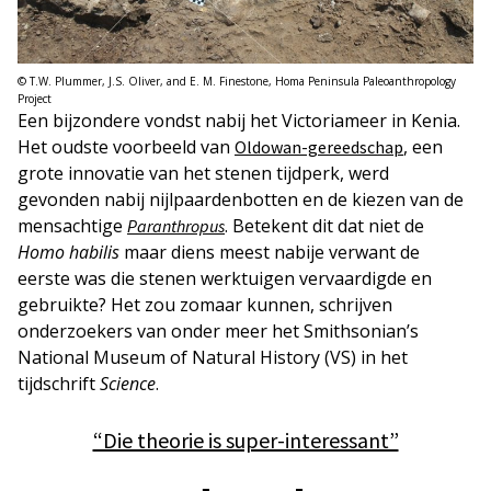
© T.W. Plummer, J.S. Oliver, and E. M. Finestone, Homa Peninsula Paleoanthropology
Project
Een bijzondere vondst nabij het Victoriameer in Kenia.
Het oudste voorbeeld van
, een
Oldowan-gereedschap
grote innovatie van het stenen tijdperk, werd
gevonden nabij nijlpaardenbotten en de kiezen van de
mensachtige
. Betekent dit dat niet de
Paranthropus
Homo habilis
maar diens meest nabije verwant de
eerste was die stenen werktuigen vervaardigde en
gebruikte? Het zou zomaar kunnen, schrijven
onderzoekers van onder meer het Smithsonian’s
National Museum of Natural History (VS) in het
tijdschrift
Science
.
“Die theorie is super-interessant”