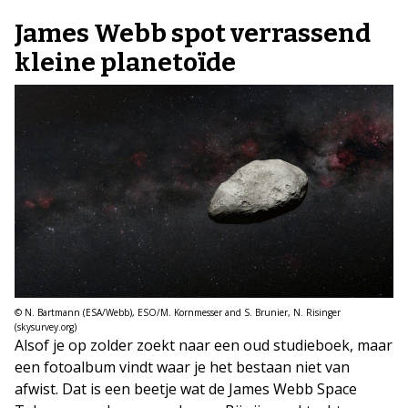
James Webb spot verrassend
kleine planetoïde
© N. Bartmann (ESA/Webb), ESO/M. Kornmesser and S. Brunier, N. Risinger
(skysurvey.org)
Alsof je op zolder zoekt naar een oud studieboek, maar
een fotoalbum vindt waar je het bestaan niet van
afwist. Dat is een beetje wat de James Webb Space