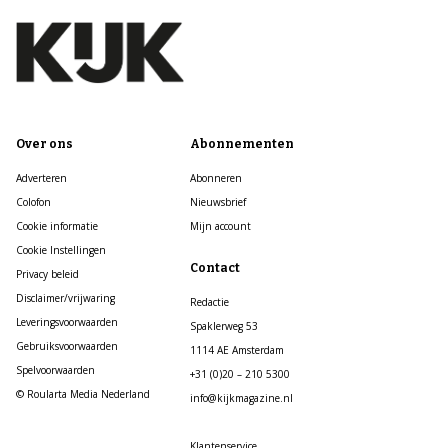
Over ons
Abonnementen
Adverteren
Abonneren
Colofon
Nieuwsbrief
Cookie informatie
Mijn account
Cookie Instellingen
Contact
Privacy beleid
Disclaimer/vrijwaring
Redactie
Leveringsvoorwaarden
Spaklerweg 53
Gebruiksvoorwaarden
1114 AE Amsterdam
Spelvoorwaarden
+31 (0)20 – 210 5300
© Roularta Media Nederland
info@kijkmagazine.nl
Klantenservice