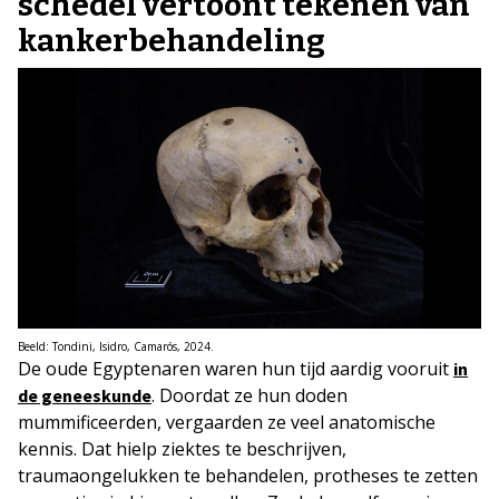
schedel vertoont tekenen van
kankerbehandeling
Beeld: Tondini, Isidro, Camarós, 2024.
De oude Egyptenaren waren hun tijd aardig vooruit
in
. Doordat ze hun doden
de geneeskunde
mummificeerden, vergaarden ze veel anatomische
kennis. Dat hielp ziektes te beschrijven,
traumaongelukken te behandelen, protheses te zetten