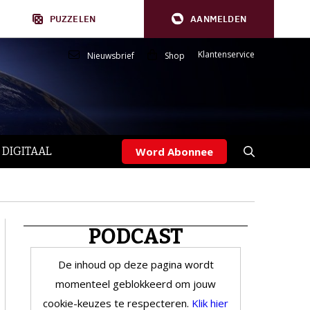
PUZZELEN
AANMELDEN
Klantenservice
Nieuwsbrief
Shop
 DIGITAAL
Word Abonnee
PODCAST
De inhoud op deze pagina wordt
momenteel geblokkeerd om jouw
cookie-keuzes te respecteren.
Klik hier