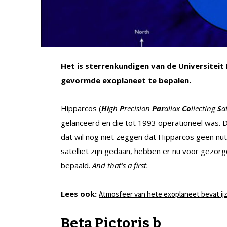
Het is sterrenkundigen van de Universiteit
gevormde exoplaneet te bepalen.
Hipparcos (
Hi
gh
P
recision
Par
allax
Co
llecting
S
at
gelanceerd en die tot 1993 operationeel was. D
dat wil nog niet zeggen dat Hipparcos geen nu
satelliet zijn gedaan, hebben er nu voor gezo
bepaald.
And that’s a first.
Lees ook:
Atmosfeer van hete exoplaneet bevat ijz
Beta Pictoris b