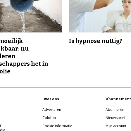
 moeilijk
Is hypnose nuttig?
kbaar: nu
deren
chappers het in
olie
Over ons
Abonnement
Adverteren
Abonneren
Colofon
Nieuwsbrief
r
Cookie informatie
Mijn account
 die