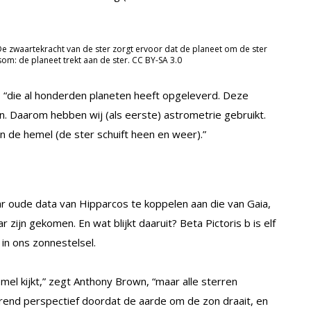
De zwaartekracht van de ster zorgt ervoor dat de planeet om de ster
om: de planeet trekt aan de ster. CC BY-SA 3.0
n, “die al honderden planeten heeft opgeleverd. Deze
n. Daarom hebben wij (als eerste) astrometrie gebruikt.
n de hemel (de ster schuift heen en weer).”
ar oude data van Hipparcos te koppelen aan die van Gaia,
 zijn gekomen. En wat blijkt daaruit? Beta Pictoris b is elf
in ons zonnestelsel.
emel kijkt,” zegt Anthony Brown, “maar alle sterren
nd perspectief doordat de aarde om de zon draait, en