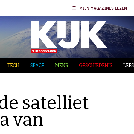
MIJN MAGAZINES LEZEN
TECH
SPACE
MENS
GESCHIEDENIS
LEES
e satelliet
a van