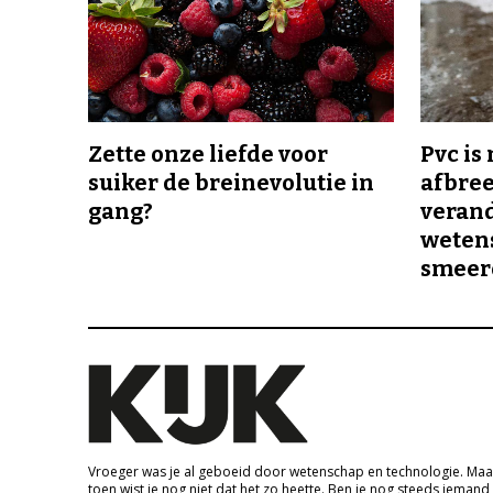
Zette onze liefde voor
Pvc is
suiker de breinevolutie in
afbree
gang?
veran
wetens
smeer
Vroeger was je al geboeid door wetenschap en technologie. Maa
toen wist je nog niet dat het zo heette. Ben je nog steeds iemand