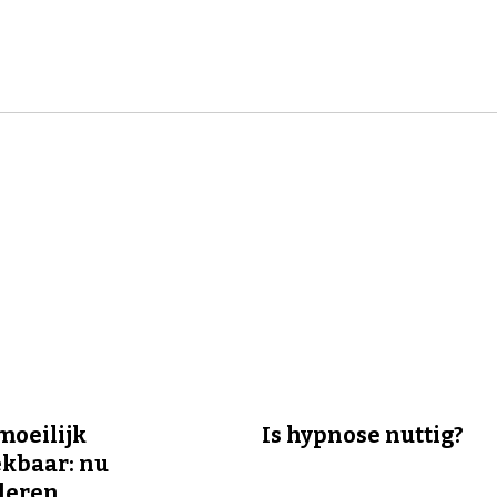
 moeilijk
Is hypnose nuttig?
kbaar: nu
deren