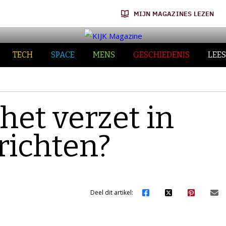
MIJN MAGAZINES LEZEN
TECH
SPACE
MENS
GESCHIEDENIS
LEES
het verzet in
richten?
Deel dit artikel: