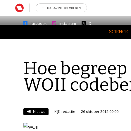
MAGAZINE TOEVOEGEN
facebook
instagram
X
SCIENCE
Hoe begreep 
WOII codebe
Nieuws
KIJK-redactie
26 oktober 2012 09:00