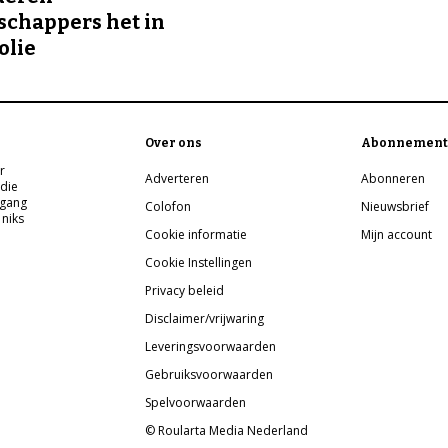
chappers het in
olie
Over ons
Abonnement
r
Adverteren
Abonneren
 die
pgang
Colofon
Nieuwsbrief
 niks
Cookie informatie
Mijn account
Cookie Instellingen
Privacy beleid
Disclaimer/vrijwaring
Leveringsvoorwaarden
Gebruiksvoorwaarden
Spelvoorwaarden
© Roularta Media Nederland