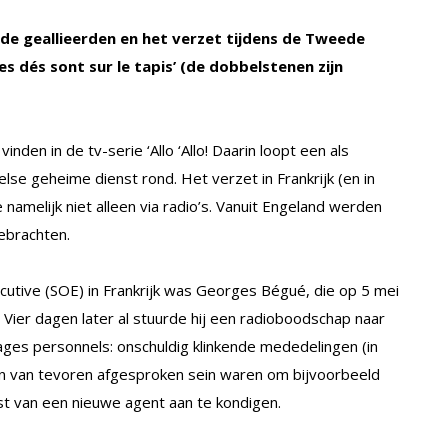
 de geallieerden en het verzet tijdens de Tweede
 dés sont sur le tapis’ (de dobbelstenen zijn
nden in de tv-serie ‘Allo ‘Allo! Daarin loopt een als
e geheime dienst rond. Het verzet in Frankrijk (en in
melijk niet alleen via radio’s. Vanuit Engeland werden
ebrachten.
utive (SOE) in Frankrijk was Georges Bégué, die op 5 mei
 Vier dagen later al stuurde hij een radioboodschap naar
s personnels: onschuldig klinkende mededelingen (in
een van tevoren afgesproken sein waren om bijvoorbeeld
st van een nieuwe agent aan te kondigen.