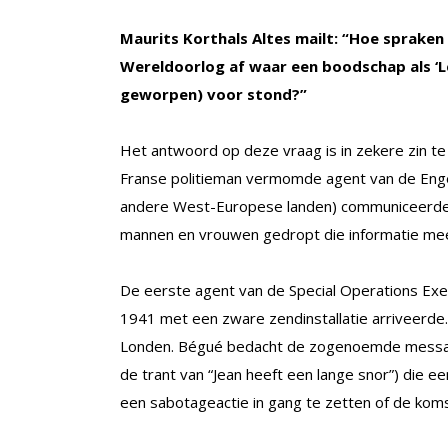
Maurits Korthals Altes mailt: “Hoe spraken
Wereldoorlog af waar een boodschap als ‘Les
geworpen) voor stond?”
Het antwoord op deze vraag is in zekere zin te vi
Franse politieman vermomde agent van de Engels
andere West-Europese landen) communiceerde na
mannen en vrouwen gedropt die informatie me
De eerste agent van de Special Operations Exec
1941 met een zware zendinstallatie arriveerde.
Londen. Bégué bedacht de zogenoemde message
de trant van “Jean heeft een lange snor”) die 
een sabotageactie in gang te zetten of de kom