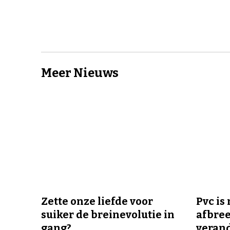
Meer Nieuws
Zette onze liefde voor
Pvc is
suiker de breinevolutie in
afbree
gang?
veran