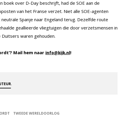
ijn boek over D-Day beschrijft, had de SOE aan de
oposten van het Franse verzet. Niet alle SOE-agenten
t neutrale Spanje naar Engeland terug. Dezelfde route
alde geallieerde vliegtuigen die door verzetsmensen in
de Duitsers waren gehouden.
ordt’? Mail hem naar
!
info@kijk.nl
.
AUTEUR
OORDT
TWEEDE WERELDOORLOG