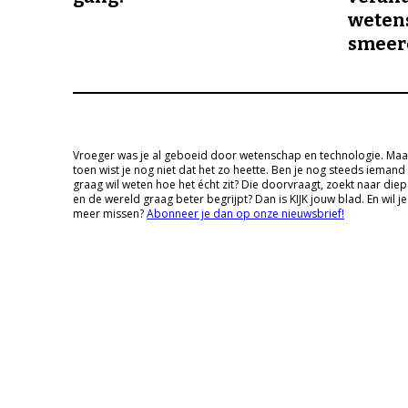
wetens
smeer
Vroeger was je al geboeid door wetenschap en technologie. Maa
toen wist je nog niet dat het zo heette. Ben je nog steeds iemand
graag wil weten hoe het écht zit? Die doorvraagt, zoekt naar die
en de wereld graag beter begrijpt? Dan is KIJK jouw blad. En wil je
meer missen?
Abonneer je dan op onze nieuwsbrief!