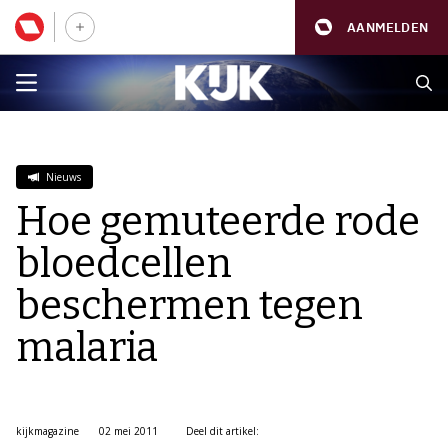
AANMELDEN
Nieuws
Hoe gemuteerde rode
bloedcellen
beschermen tegen
malaria
kijkmagazine
02 mei 2011
Deel dit artikel: