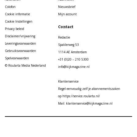
Colofon
Nieuwsbrief
Cookie informatie
Mijn account
Cookie Instellingen
Contact
Privacy beleid
Disclaimer/vrijwaring
Redactie
Leveringsvoorwaarden
Spaklerweg 53
Gebruiksvoorwaarden
1114 AE Amsterdam
Spelvoorwaarden
+31 (0)20 – 210 5300
© Roularta Media Nederland
info@kijkmagazine.nl
Klantenservice
Regel eenvoudig zelf je abonnementszaken
op https://service.roularta.nl/
Mail: klantenservice@kijkmagazine.nl