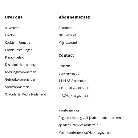
Over ons
Abonnementen
Adverteren
Abonneren
Colofon
Nieuwsbrief
Cookie informatie
Mijn account
Cookie Instellingen
Contact
Privacy beleid
Disclaimer/vrijwaring
Redactie
Leveringsvoorwaarden
Spaklerweg 53
Gebruiksvoorwaarden
1114 AE Amsterdam
Spelvoorwaarden
+31 (0)20 – 210 5300
© Roularta Media Nederland
info@kijkmagazine.nl
Klantenservice
Regel eenvoudig zelf je abonnementszaken
op https://service.roularta.nl/
Mail: klantenservice@kijkmagazine.nl