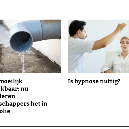
 moeilijk
Is hypnose nuttig?
kbaar: nu
deren
chappers het in
olie