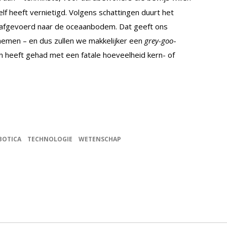
lf heeft vernietigd. Volgens schattingen duurt het
s afgevoerd naar de oceaanbodem. Dat geeft ons
 nemen – en dus zullen we makkelijker een
grey-goo
-
n heeft gehad met een fatale hoeveelheid kern- of
BOTICA
TECHNOLOGIE
WETENSCHAP