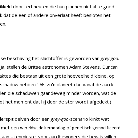
ikkeld door techneuten die hun plannen niet al te goed
k dat de een of andere onverlaat heeft besloten het
en.
se beschaving het slachtoffer is geworden van
grey goo
.
 Ja,
de Britse astronomen Adam Stevens, Duncan
stellen
aktes die bestaan uit een grote hoeveelheid kleine, op
 schaduw hebben.” Als zo’n planeet dan vanaf de aarde
zullen die schaduwen gaandeweg minder worden, wat de
tot het moment dat hij door de ster wordt afgedekt.)
derspit delven door een
grey-goo
-scenario klinkt wat
n met een
of
wereldwijde kernoorlog
genetisch gemodificeerd
l aan – tenminste, voor aardbewoners die bewijs willen