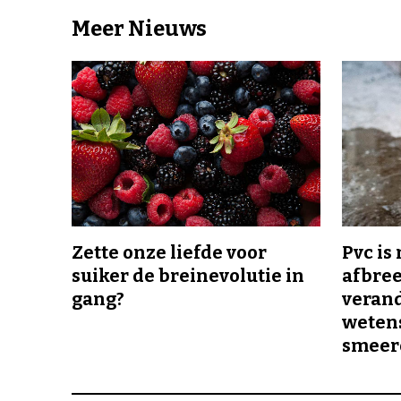
Meer Nieuws
Zette onze liefde voor
Pvc is
suiker de breinevolutie in
afbree
gang?
veran
wetens
smeer