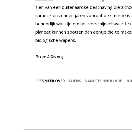
zien van een buitenaardse beschaving die zichze
namelijk duizenden jaren voordat de smurrie i
behoorlijk wat tijd om het verschijnsel waar te
planeet kunnen spotten dan eentje die te make
biologische wapens.
Bron:
ArXiv.org
LEES MEER OVER
ALIENS
NANOTECHNOLOGIE
RO