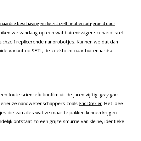
enaardse beschavingen die zichzelf hebben uitgeroeid door
duiken we vandaag op een wat buitenissiger scenario: stel
 zichzelf replicerende nanorobotjes. Kunnen we dat dan
ide variant op SETI, de zoektocht naar buitenaardse
en foute sciencefictionfilm uit de jaren vijftig:
grey goo
.
n serieuze nanowetenschappers zoals
. Het idee
Eric Drexler
es die van alles wat ze maar te pakken kunnen krijgen
elijk ontstaat zo een grijze smurrie van kleine, identieke