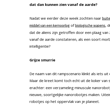
dat dan kunnen zien vanaf de aarde?
Nadat we eerder deze week zochten naar
buit
of
, 
middel van een kernoorlog
biologische wapens
dat de aliens zijn getroffen door een plaag van
vanaf de aarde constateren, als een soort morb
intelligentie?
Grijze smurrie
De naam van dit rampscenario klinkt als iets uit e
Maar de kreet komt toch echt uit de koker va
erachter: een verzameling minuscule nanorobotj
nieuwe, soortgelijke nanorobotjes maken. Uiteind
robotjes op het oppervlak van je planeet.