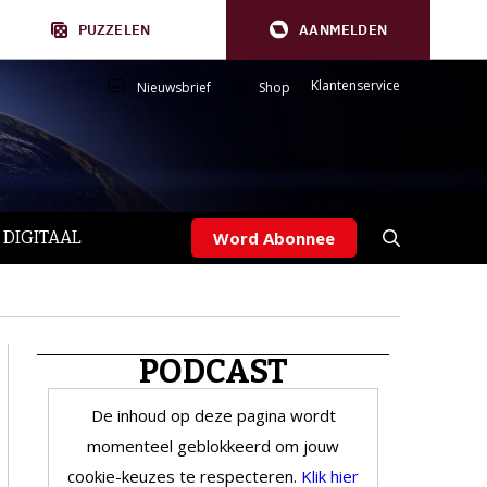
PUZZELEN
AANMELDEN
Klantenservice
Nieuwsbrief
Shop
 DIGITAAL
Word Abonnee
PODCAST
De inhoud op deze pagina wordt
momenteel geblokkeerd om jouw
cookie-keuzes te respecteren.
Klik hier