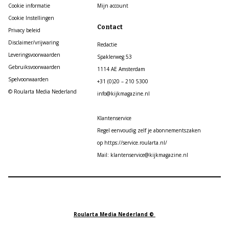
Cookie informatie
Mijn account
Cookie Instellingen
Contact
Privacy beleid
Disclaimer/vrijwaring
Redactie
Leveringsvoorwaarden
Spaklerweg 53
Gebruiksvoorwaarden
1114 AE Amsterdam
Spelvoorwaarden
+31 (0)20 – 210 5300
© Roularta Media Nederland
info@kijkmagazine.nl
Klantenservice
Regel eenvoudig zelf je abonnementszaken
op https://service.roularta.nl/
Mail: klantenservice@kijkmagazine.nl
Roularta Media Nederland ©