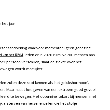
 het jaar
 hersenaandoening waarvoor momenteel geen genezing
, leden er in 2020 ruim 52.700 mensen aan
el van het RIVM
 persoon verschillen, slaat de ziekte over het
bewegen wordt moeilijker.
elen zullen deze stof kennen als ‘het gelukshormoon’,
nen. Maar naast het geven van een extreem goed gevoel,
oleerd te bewegen. Het dopamine-tekort bij mensen met
jk afsterven van hersenencellen die het stofje