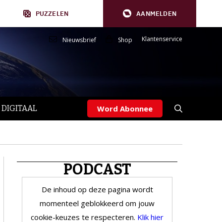
PUZZELEN
AANMELDEN
Klantenservice
Nieuwsbrief
Shop
 DIGITAAL
Word Abonnee
PODCAST
De inhoud op deze pagina wordt
momenteel geblokkeerd om jouw
cookie-keuzes te respecteren.
Klik hier