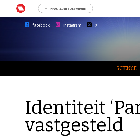
MAGAZINE TOEVOEGEN
facebook
instagram
X
SCIENCE
Identiteit ‘P
vastgesteld