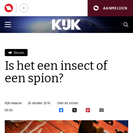
AANMELDEN
Nieuws
Is het een insect of
een spion?
KIJK-redactie
26 oktober 2016
Deel dit artikel:
09:00