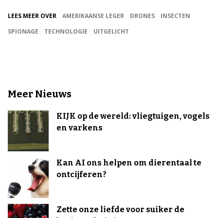
LEES MEER OVER
AMERIKAANSE LEGER
DRONES
INSECTEN
SPIONAGE
TECHNOLOGIE
UITGELICHT
Meer Nieuws
KIJK op de wereld: vliegtuigen, vogels
en varkens
Kan AI ons helpen om dierentaal te
ontcijferen?
Zette onze liefde voor suiker de