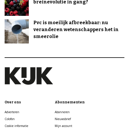
breinevolutie in gang?
Pvc is moeilijk afbreekbaar: nu
veranderen wetenschappers het in
smeerolie
Over ons
Abonnementen
Adverteren
Abonneren
Colofon
Nieuwsbrief
Cookie informatie
Mijn account