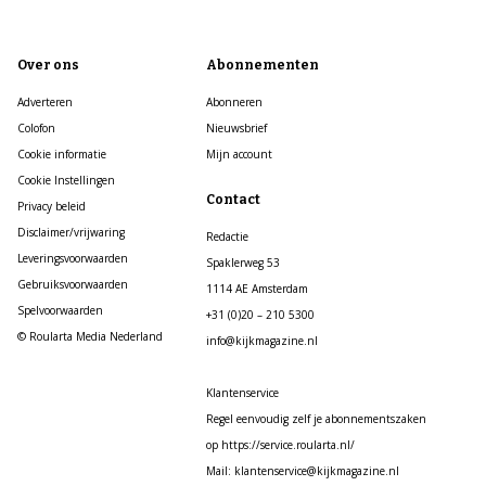
Over ons
Abonnementen
Adverteren
Abonneren
Colofon
Nieuwsbrief
Cookie informatie
Mijn account
Cookie Instellingen
Contact
Privacy beleid
Disclaimer/vrijwaring
Redactie
Leveringsvoorwaarden
Spaklerweg 53
Gebruiksvoorwaarden
1114 AE Amsterdam
Spelvoorwaarden
+31 (0)20 – 210 5300
© Roularta Media Nederland
info@kijkmagazine.nl
Klantenservice
Regel eenvoudig zelf je abonnementszaken
op https://service.roularta.nl/
Mail: klantenservice@kijkmagazine.nl