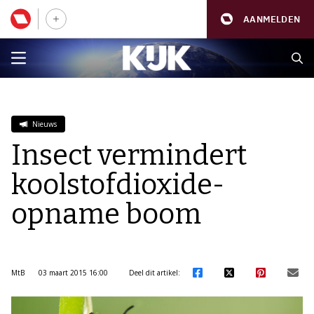
AANMELDEN
Nieuws
Insect vermindert
koolstofdioxide-
opname boom
MtB
03 maart 2015 16:00
Deel dit artikel: