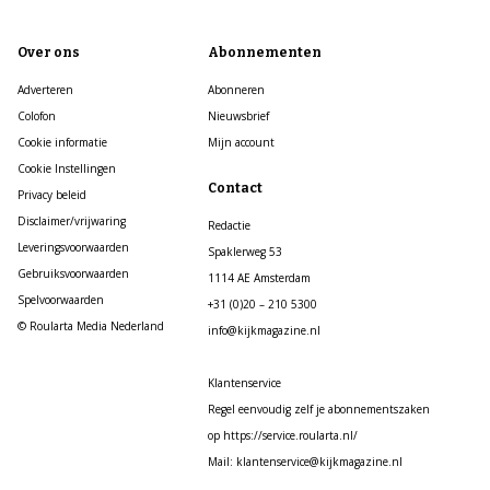
Over ons
Abonnementen
Adverteren
Abonneren
Colofon
Nieuwsbrief
Cookie informatie
Mijn account
Cookie Instellingen
Contact
Privacy beleid
Disclaimer/vrijwaring
Redactie
Leveringsvoorwaarden
Spaklerweg 53
Gebruiksvoorwaarden
1114 AE Amsterdam
Spelvoorwaarden
+31 (0)20 – 210 5300
© Roularta Media Nederland
info@kijkmagazine.nl
Klantenservice
Regel eenvoudig zelf je abonnementszaken
op https://service.roularta.nl/
Mail: klantenservice@kijkmagazine.nl