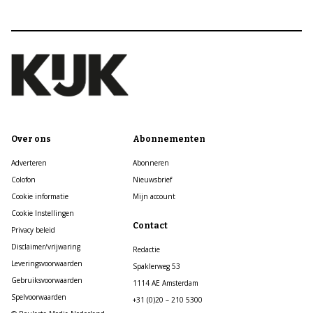
Over ons
Abonnementen
Adverteren
Abonneren
Colofon
Nieuwsbrief
Cookie informatie
Mijn account
Cookie Instellingen
Contact
Privacy beleid
Disclaimer/vrijwaring
Redactie
Leveringsvoorwaarden
Spaklerweg 53
Gebruiksvoorwaarden
1114 AE Amsterdam
Spelvoorwaarden
+31 (0)20 – 210 5300