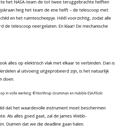
ette het NASA-team de tot twee teruggebrachte helften
ijskraan hing het team de ene helft – de telescoop met
hild en het ruimtescheepje. Héél voorzichtig, zodat alle
erd de telescoop neergelaten. En klaar! De mechanische
 ook alles op elektrisch vlak met elkaar te verbinden. Dan is
delen al uitvoerig uitgeprobeerd zijn, is het natuurlijk
an doen.
p in volle werking. © Northrup Grumman en Hubble ESA/Flickr
hild dat het waardevolle instrument moet beschermen
mte. Als alles goed gaat, zal de James Webb-
en. Duimen dat we die deadline gaan halen.