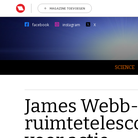
MAGAZINE TOEVOEGEN
facebook
instagram
X
SCIENCE
James Webb
ruimtetelesco