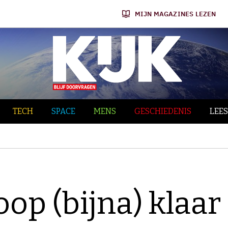
MIJN MAGAZINES LEZEN
TECH
SPACE
MENS
GESCHIEDENIS
LEES
-
op (bijna) klaar