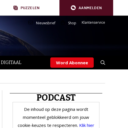
PUZZELEN
AANMELDEN
Klantenservice
Nieuwsbrief
Shop
 DIGITAAL
Word Abonnee
PODCAST
De inhoud op deze pagina wordt
momenteel geblokkeerd om jouw
cookie-keuzes te respecteren.
Klik hier