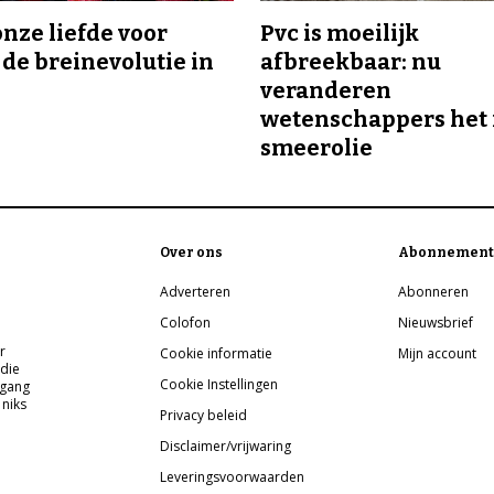
onze liefde voor
Pvc is moeilijk
 de breinevolutie in
afbreekbaar: nu
veranderen
wetenschappers het 
smeerolie
Over ons
Abonnement
Adverteren
Abonneren
Colofon
Nieuwsbrief
r
Cookie informatie
Mijn account
 die
Cookie Instellingen
pgang
 niks
Privacy beleid
Disclaimer/vrijwaring
Leveringsvoorwaarden