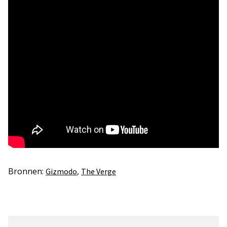
Bronnen:
,
Gizmodo
The Verge