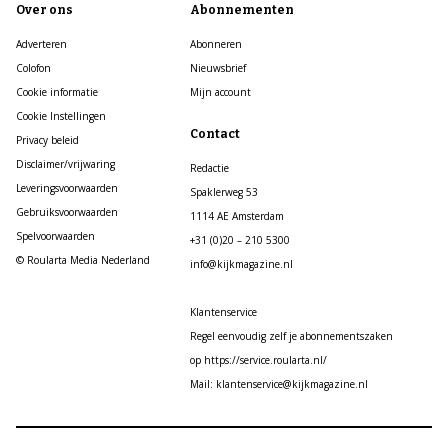
Over ons
Abonnementen
Adverteren
Abonneren
Colofon
Nieuwsbrief
Cookie informatie
Mijn account
Cookie Instellingen
Contact
Privacy beleid
Disclaimer/vrijwaring
Redactie
Leveringsvoorwaarden
Spaklerweg 53
Gebruiksvoorwaarden
1114 AE Amsterdam
Spelvoorwaarden
+31 (0)20 – 210 5300
© Roularta Media Nederland
info@kijkmagazine.nl
Klantenservice
Regel eenvoudig zelf je abonnementszaken
op https://service.roularta.nl/
Mail: klantenservice@kijkmagazine.nl