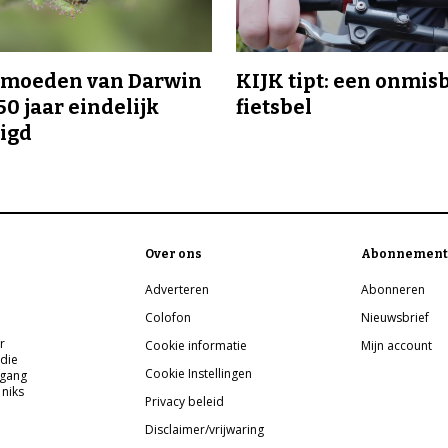
ermoeden van Darwin
KIJK tipt: een onmis
50 jaar eindelijk
fietsbel
igd
Over ons
Abonnement
Adverteren
Abonneren
Colofon
Nieuwsbrief
r
Cookie informatie
Mijn account
 die
Cookie Instellingen
pgang
 niks
Privacy beleid
Disclaimer/vrijwaring