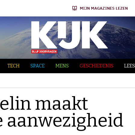
MIJN MAGAZINES LEZEN
TECH
SPACE
MENS
GESCHIEDENIS
LEES
elin maakt
e aanwezigheid