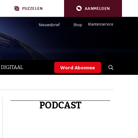
PUZZELEN
AANMELDEN
Klantenservice
Nieuwsbrief
Shop
 DIGITAAL
Word Abonnee
PODCAST