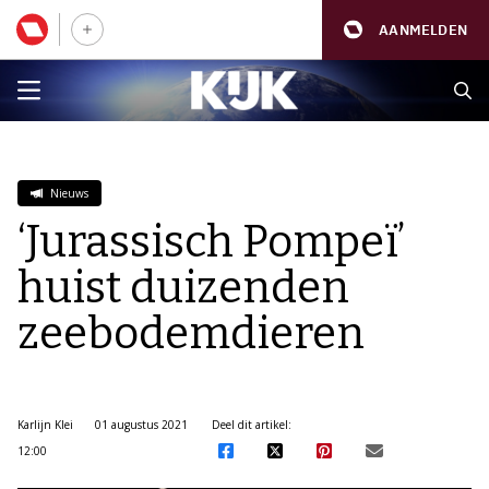
AANMELDEN
Nieuws
‘Jurassisch Pompeï’
huist duizenden
zeebodemdieren
Karlijn Klei
01 augustus 2021
Deel dit artikel:
12:00