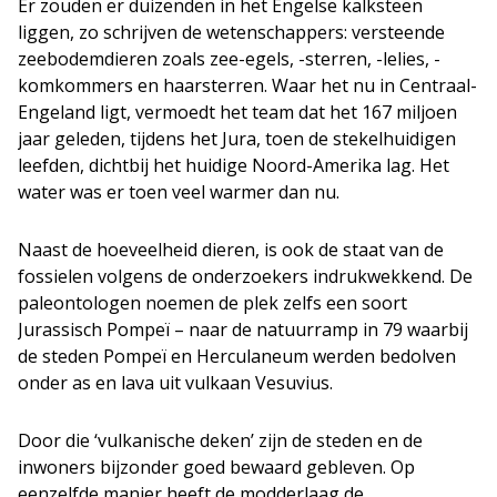
Er zouden er duizenden in het Engelse kalksteen
liggen, zo schrijven de wetenschappers: versteende
zeebodemdieren zoals zee-egels, -sterren, -lelies, -
komkommers en haarsterren. Waar het nu in Centraal-
Engeland ligt, vermoedt het team dat het 167 miljoen
jaar geleden, tijdens het Jura, toen de stekelhuidigen
leefden, dichtbij het huidige Noord-Amerika lag. Het
water was er toen veel warmer dan nu.
Naast de hoeveelheid dieren, is ook de staat van de
fossielen volgens de onderzoekers indrukwekkend. De
paleontologen noemen de plek zelfs een soort
Jurassisch Pompeï – naar de natuurramp in 79 waarbij
de steden Pompeï en Herculaneum werden bedolven
onder as en lava uit vulkaan Vesuvius.
Door die ‘vulkanische deken’ zijn de steden en de
inwoners bijzonder goed bewaard gebleven. Op
eenzelfde manier heeft de modderlaag de