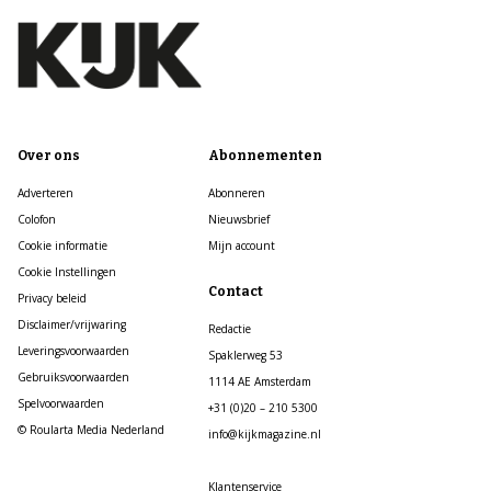
Over ons
Abonnementen
Adverteren
Abonneren
Colofon
Nieuwsbrief
Cookie informatie
Mijn account
Cookie Instellingen
Contact
Privacy beleid
Disclaimer/vrijwaring
Redactie
Leveringsvoorwaarden
Spaklerweg 53
Gebruiksvoorwaarden
1114 AE Amsterdam
Spelvoorwaarden
+31 (0)20 – 210 5300
© Roularta Media Nederland
info@kijkmagazine.nl
Klantenservice