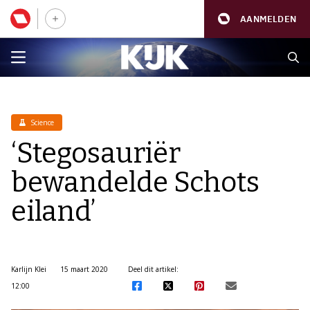
AANMELDEN
Science
‘Stegosauriër
bewandelde Schots
eiland’
Karlijn Klei
15 maart 2020
Deel dit artikel:
12:00