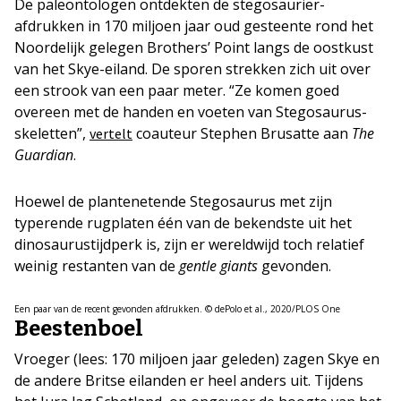
De paleontologen ontdekten de stegosauriër-
afdrukken in 170 miljoen jaar oud gesteente rond het
Noordelijk gelegen Brothers’ Point langs de oostkust
van het Skye-eiland. De sporen strekken zich uit over
een strook van een paar meter. “Ze komen goed
overeen met de handen en voeten van Stegosaurus-
skeletten”,
coauteur Stephen Brusatte aan
The
vertelt
Guardian
.
Hoewel de plantenetende Stegosaurus met zijn
typerende rugplaten één van de bekendste uit het
dinosaurustijdperk is, zijn er wereldwijd toch relatief
weinig restanten van de
gentle giants
gevonden.
Een paar van de recent gevonden afdrukken. © dePolo et al., 2020/PLOS One
Beestenboel
Vroeger (lees: 170 miljoen jaar geleden) zagen Skye en
de andere Britse eilanden er heel anders uit. Tijdens