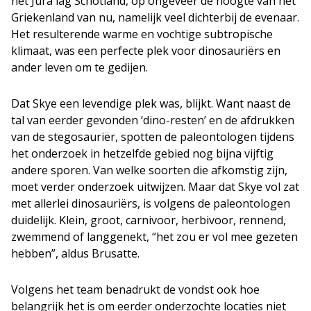
het Jura lag Schotland, op ongeveer de hoogte van het
Griekenland van nu, namelijk veel dichterbij de evenaar.
Het resulterende warme en vochtige subtropische
klimaat, was een perfecte plek voor dinosauriërs en
ander leven om te gedijen.
Dat Skye een levendige plek was, blijkt. Want naast de
tal van eerder gevonden ‘dino-resten’ en de afdrukken
van de stegosauriër, spotten de paleontologen tijdens
het onderzoek in hetzelfde gebied nog bijna vijftig
andere sporen. Van welke soorten die afkomstig zijn,
moet verder onderzoek uitwijzen. Maar dat Skye vol zat
met allerlei dinosauriërs, is volgens de paleontologen
duidelijk. Klein, groot, carnivoor, herbivoor, rennend,
zwemmend of langgenekt, “het zou er vol mee gezeten
hebben”, aldus Brusatte.
Volgens het team benadrukt de vondst ook hoe
belangrijk het is om eerder onderzochte locaties niet