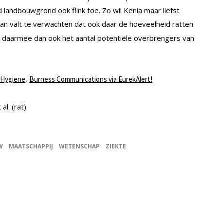
landbouwgrond ook flink toe. Zo wil Kenia maar liefst
 dan valt te verwachten dat ook daar de hoeveelheid ratten
en daarmee dan ook het aantal potentiële overbrengers van
,
d Hygiene
Burness Communications via EurekAlert!
al. (rat)
W
MAATSCHAPPIJ
WETENSCHAP
ZIEKTE