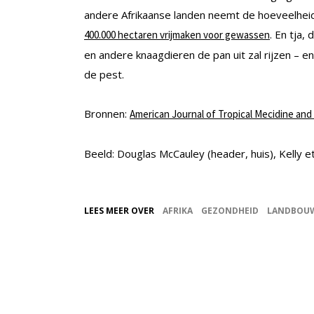
andere Afrikaanse landen neemt de hoeveelheid 
. En tja,
400.000 hectaren vrijmaken voor gewassen
en andere knaagdieren de pan uit zal rijzen – 
de pest.
Bronnen:
American Journal of Tropical Mecidine an
Beeld: Douglas McCauley (header, huis), Kelly et 
LEES MEER OVER
AFRIKA
GEZONDHEID
LANDBOU