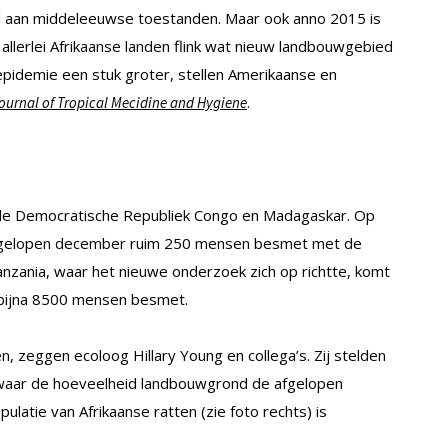
oral aan middeleeuwse toestanden. Maar ook anno 2015 is
allerlei Afrikaanse landen flink wat nieuw landbouwgebied
pidemie een stuk groter, stellen Amerikaanse en
.
ournal of Tropical Mecidine and Hygiene
 de Democratische Republiek Congo en Madagaskar. Op
s afgelopen december ruim 250 mensen besmet met de
anzania, waar het nieuwe onderzoek zich op richtte, komt
 bijna 8500 mensen besmet.
 zeggen ecoloog Hillary Young en collega’s. Zij stelden
, waar de hoeveelheid landbouwgrond de afgelopen
atie van Afrikaanse ratten (zie foto rechts) is