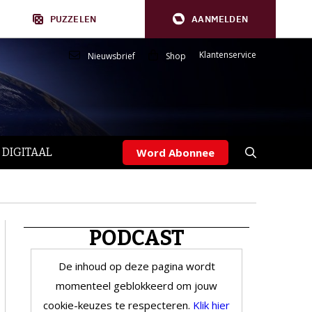
PUZZELEN
AANMELDEN
Klantenservice
Nieuwsbrief
Shop
 DIGITAAL
Word Abonnee
PODCAST
De inhoud op deze pagina wordt
momenteel geblokkeerd om jouw
cookie-keuzes te respecteren.
Klik hier