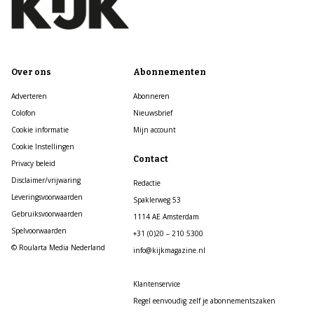
Over ons
Abonnementen
Adverteren
Abonneren
Colofon
Nieuwsbrief
Cookie informatie
Mijn account
Cookie Instellingen
Contact
Privacy beleid
Disclaimer/vrijwaring
Redactie
Leveringsvoorwaarden
Spaklerweg 53
Gebruiksvoorwaarden
1114 AE Amsterdam
Spelvoorwaarden
+31 (0)20 – 210 5300
© Roularta Media Nederland
info@kijkmagazine.nl
Klantenservice
Regel eenvoudig zelf je abonnementszaken