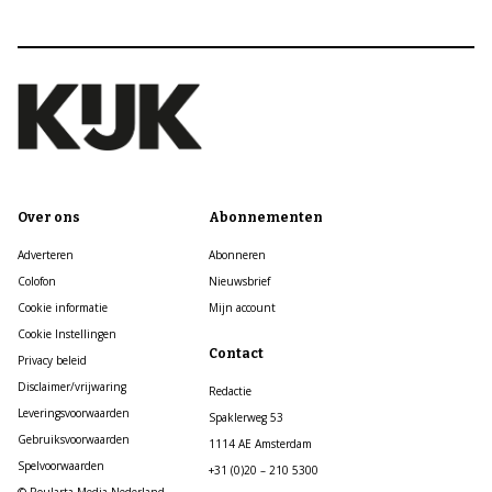
Over ons
Abonnementen
Adverteren
Abonneren
Colofon
Nieuwsbrief
Cookie informatie
Mijn account
Cookie Instellingen
Contact
Privacy beleid
Disclaimer/vrijwaring
Redactie
Leveringsvoorwaarden
Spaklerweg 53
Gebruiksvoorwaarden
1114 AE Amsterdam
Spelvoorwaarden
+31 (0)20 – 210 5300