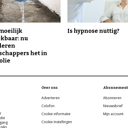
 moeilijk
Is hypnose nuttig?
kbaar: nu
deren
chappers het in
olie
Over ons
Abonnement
Adverteren
Abonneren
Colofon
Nieuwsbrief
r
Cookie informatie
Mijn account
 die
Cookie Instellingen
pgang
 niks