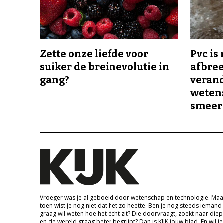
Zette onze liefde voor
Pvc is
suiker de breinevolutie in
afbree
gang?
veran
wetens
smeer
Vroeger was je al geboeid door wetenschap en technologie. Maa
toen wist je nog niet dat het zo heette. Ben je nog steeds iemand
graag wil weten hoe het écht zit? Die doorvraagt, zoekt naar die
en de wereld graag beter begrijpt? Dan is KIJK jouw blad. En wil je