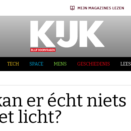
MIJN MAGAZINES LEZEN
TECH
SPACE
MENS
GESCHIEDENIS
LEES
kan er écht niets
et licht?