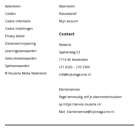
Adverteren
Abonneren
Colofon
Nieuwsbrief
Cookie informatie
Mijn account
Cookie Instellingen
Contact
Privacy beleid
Disclaimer/vrijwaring
Redactie
Leveringsvoorwaarden
Spaklerweg 53
Gebruiksvoorwaarden
1114 AE Amsterdam
Spelvoorwaarden
+31 (0)20 – 210 5300
© Roularta Media Nederland
info@kijkmagazine.nl
Klantenservice
Regel eenvoudig zelf je abonnementszaken
op https://service.roularta.nl/
Mail: klantenservice@kijkmagazine.nl