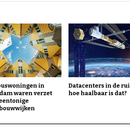
buswoningen in
Datacenters in de ru
rdam waren verzet
hoe haalbaar is dat?
eentonige
bouwwijken