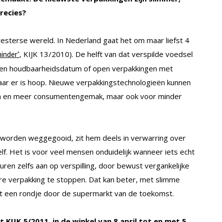
recies?
esterse wereld. In Nederland gaat het om maar liefst 4
, KIJK 13/2010). De helft van dat verspilde voedsel
inder’
open houdbaarheidsdatum of open verpakkingen met
ar er is hoop. Nieuwe verpakkingstechnologieën kunnen
ten en meer consumentengemak, maar ook voor minder
g worden weggegooid, zit hem deels in verwarring over
lf. Het is voor veel mensen onduidelijk wanneer iets echt
uren zelfs aan op verspilling, door bewust vergankelijke
are verpakking te stoppen. Dat kan beter, met slimme
opt een rondje door de supermarkt van de toekomst.
t KIJK 5/2011, in de winkel van 8 april tot en met 5