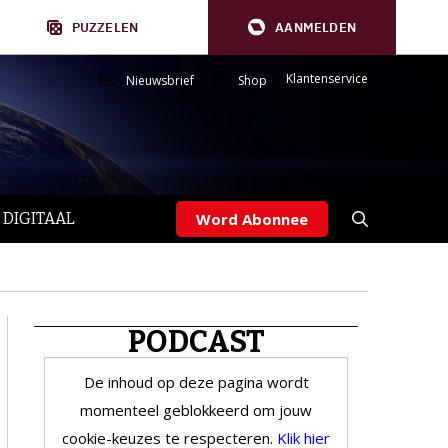
PUZZELEN
AANMELDEN
Klantenservice
Nieuwsbrief
Shop
 DIGITAAL
Word Abonnee
PODCAST
De inhoud op deze pagina wordt
momenteel geblokkeerd om jouw
cookie-keuzes te respecteren.
Klik hier