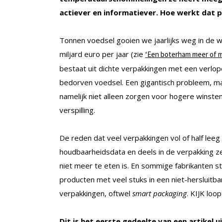
actiever en informatiever. Hoe werkt dat p
Tonnen voedsel gooien we jaarlijks weg in de w
miljard euro per jaar (zie
‘Een boterham meer of m
bestaat uit dichte verpakkingen met een verl
bedorven voedsel. Een gigantisch probleem, ma
namelijk niet alleen zorgen voor hogere wins
verspilling.
De reden dat veel verpakkingen vol of half lee
houdbaarheidsdata en deels in de verpakking ze
niet meer te eten is. En sommige fabrikanten st
producten met veel stuks in een niet-hersluitb
verpakkingen, oftwel
smart packaging
. KIJK lo
Dit is het eerste gedeelte van een artikel ui