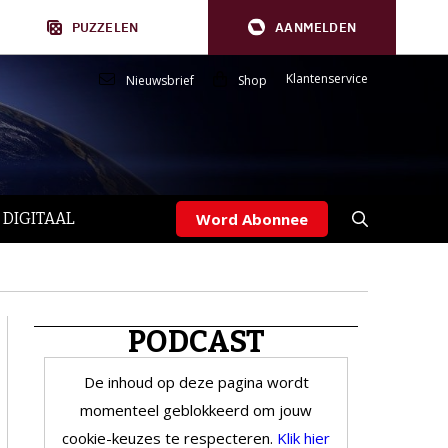
PUZZELEN
AANMELDEN
Klantenservice
Nieuwsbrief
Shop
 DIGITAAL
Word Abonnee
PODCAST
De inhoud op deze pagina wordt
momenteel geblokkeerd om jouw
cookie-keuzes te respecteren.
Klik hier