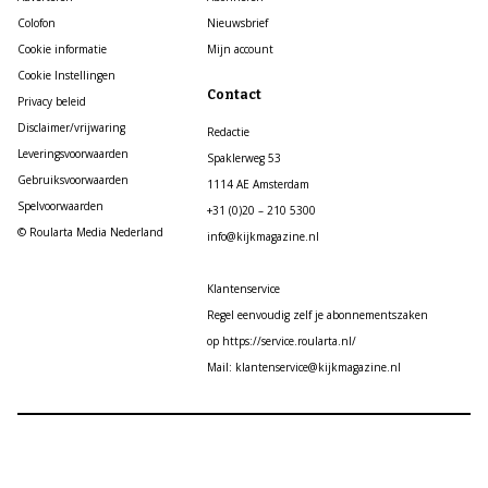
Colofon
Nieuwsbrief
Cookie informatie
Mijn account
Cookie Instellingen
Contact
Privacy beleid
Disclaimer/vrijwaring
Redactie
Leveringsvoorwaarden
Spaklerweg 53
Gebruiksvoorwaarden
1114 AE Amsterdam
Spelvoorwaarden
+31 (0)20 – 210 5300
© Roularta Media Nederland
info@kijkmagazine.nl
Klantenservice
Regel eenvoudig zelf je abonnementszaken
op https://service.roularta.nl/
Mail: klantenservice@kijkmagazine.nl