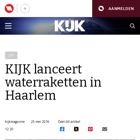
AANMELDEN
DIY
KIJK lanceert
waterraketten in
Haarlem
kijkmagazine
25 mei 2016
Deel dit artikel:
12:20