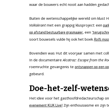
waar de bouwers echt nooit aan hadden gedac
Buiten de wetenschappelijke wereld om klust Hu
Volkskrant
met een grappig klusproject: een
par
, een
op afstand bestuurbare grasmaaier
‘terugschr
soort bouwsels vulde hij ook het boek
Rolfs maa
Bovendien was Hut dit voorjaar samen met colle
In de documentaire
Alcatraz: Escape from the Ro
roemruchte gevangenis te
ontsnappen op een op
gebeurd.
Doe-het-zelf-weten
Het idee voor het gasthoofdredacteurschap ont
Zijn enthousiasme en zijn 
evenement KIJK Live!