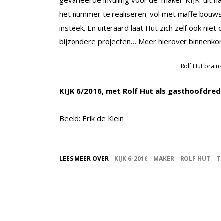
gevarieerde invulling voor de ‘maker-KIJK’ uit 
het nummer te realiseren, vol met maffe bouw
insteek. En uiteraard laat Hut zich zelf ook nie
bijzondere projecten… Meer hierover binnenkor
Rolf Hut brain
KIJK 6/2016, met Rolf Hut als gasthoofdreda
Beeld: Erik de Klein
LEES MEER OVER
KIJK 6-2016
MAKER
ROLF HUT
T