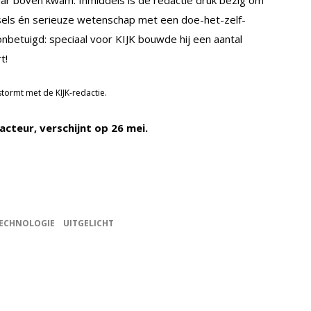
naar boven kwam. Inmiddels is de redactie druk bezig om
sels én serieuze wetenschap met een doe-het-zelf-
t onbetuigd: speciaal voor KIJK bouwde hij een aantal
t!
stormt met de KIJK-redactie.
cteur, verschijnt op 26 mei.
ECHNOLOGIE
UITGELICHT