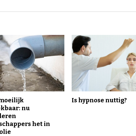
 moeilijk
Is hypnose nuttig?
kbaar: nu
deren
chappers het in
olie