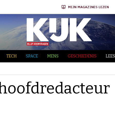
MIJN MAGAZINES LEZEN
TECH
SPACE
MENS
GESCHIEDENIS
LEES
thoofdredacteur