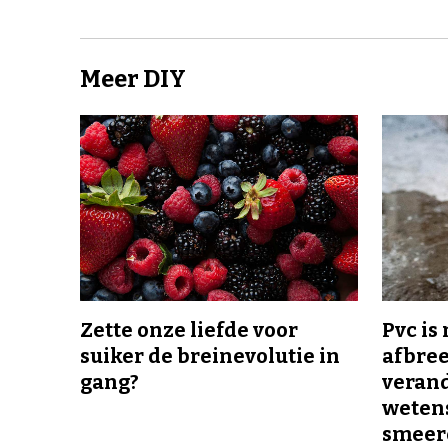
Meer DIY
Zette onze liefde voor
Pvc is
suiker de breinevolutie in
afbree
gang?
veran
wetens
smeer