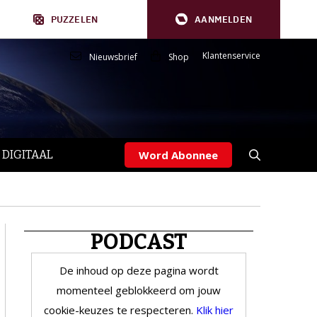
PUZZELEN
AANMELDEN
Klantenservice
Nieuwsbrief
Shop
 DIGITAAL
Word Abonnee
PODCAST
De inhoud op deze pagina wordt
momenteel geblokkeerd om jouw
cookie-keuzes te respecteren.
Klik hier