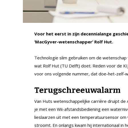
Voor het eerst in zijn decennialange geschi
‘MacGyver-wetenschapper’ Rolf Hut.
Technologie slim gebruiken om de wetenschap v
wat Rolf Hut (TU Delft) doet. Reden voor de K
voor ons volgende nummer, dat doe-het-zelf-w
Terugschreeuwalarm
Van Huts wetenschappelijke carrière druipt de
je met een Wii-afstandsbediening een waternive
lieslaarzen uit met een temperatuursensor om v
stroomt. En onlangs kwam hij internationaal in 