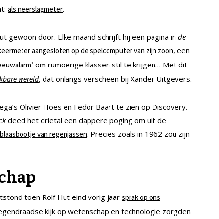
ht:
.
als neerslagmeter
t gewoon door. Elke maand schrijft hij een pagina in
de
, een
keermeter aangesloten op de spelcomputer van zijn zoon
om rumoerige klassen stil te krijgen… Met dit
eeuwalarm’
, dat onlangs verscheen bij Xander Uitgevers.
kbare wereld
ga’s Olivier Hoes en Fedor Baart te zien op Discovery.
ck
deed het drietal een dappere poging om uit de
. Precies zoals in 1962 zou zijn
blaasbootje van regenjassen
schap
stond toen Rolf Hut eind vorig jaar
sprak op ons
tegendraadse kijk op wetenschap en technologie zorgden