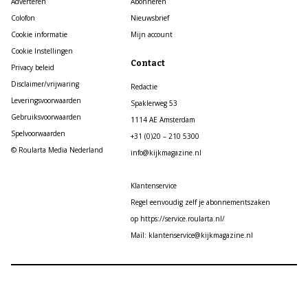
Adverteren
Abonneren
Colofon
Nieuwsbrief
Cookie informatie
Mijn account
Cookie Instellingen
Contact
Privacy beleid
Disclaimer/vrijwaring
Redactie
Leveringsvoorwaarden
Spaklerweg 53
Gebruiksvoorwaarden
1114 AE Amsterdam
Spelvoorwaarden
+31 (0)20 – 210 5300
© Roularta Media Nederland
info@kijkmagazine.nl
Klantenservice
Regel eenvoudig zelf je abonnementszaken
op https://service.roularta.nl/
Mail: klantenservice@kijkmagazine.nl