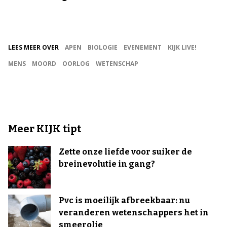
LEES MEER OVER
APEN
BIOLOGIE
EVENEMENT
KIJK LIVE!
MENS
MOORD
OORLOG
WETENSCHAP
Meer KIJK tipt
Zette onze liefde voor suiker de
breinevolutie in gang?
Pvc is moeilijk afbreekbaar: nu
veranderen wetenschappers het in
smeerolie