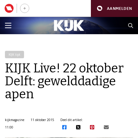
AANMELDEN
KIJK tipt
KIJK Live! 22 oktober
Delft: gewelddadige
apen
kijkmagazine
11 oktober 2015
Deel dit artikel:
11:00