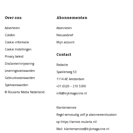
Over ons
Abonnementen
Adverteren
Abonneren
Colofon
Nieuwsbrief
Cookie informatie
Mijn account
Cookie Instellingen
Contact
Privacy beleid
Disclaimer/vrijwaring
Redactie
Leveringsvoorwaarden
Spaklerweg 53
Gebruiksvoorwaarden
1114 AE Amsterdam
Spelvoorwaarden
+31 (0)20 – 210 5300
© Roularta Media Nederland
info@kijkmagazine.nl
Klantenservice
Regel eenvoudig zelf je abonnementszaken
op https://service.roularta.nl/
Mail: klantenservice@kijkmagazine.nl