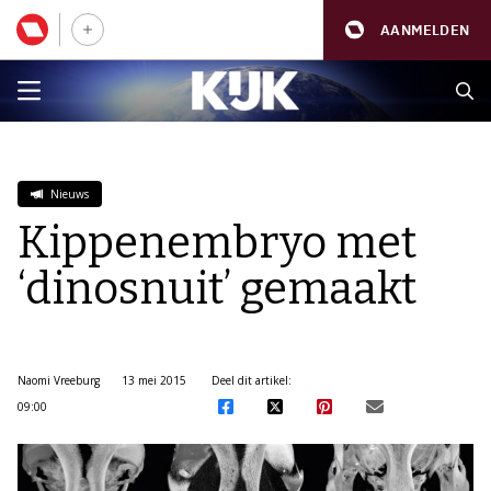
AANMELDEN
Nieuws
Kippenembryo met
‘dinosnuit’ gemaakt
Naomi Vreeburg
13 mei 2015
Deel dit artikel:
09:00