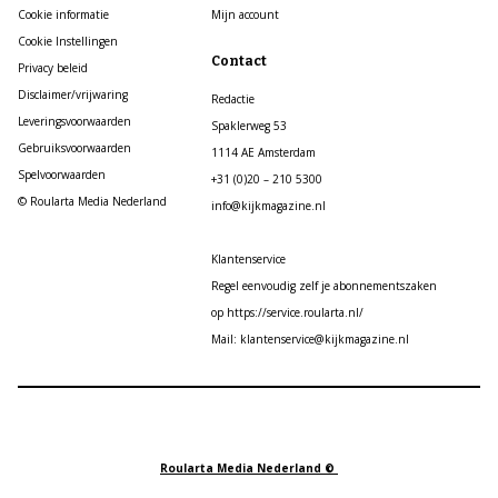
Cookie informatie
Mijn account
Cookie Instellingen
Contact
Privacy beleid
Disclaimer/vrijwaring
Redactie
Leveringsvoorwaarden
Spaklerweg 53
Gebruiksvoorwaarden
1114 AE Amsterdam
Spelvoorwaarden
+31 (0)20 – 210 5300
© Roularta Media Nederland
info@kijkmagazine.nl
Klantenservice
Regel eenvoudig zelf je abonnementszaken
op https://service.roularta.nl/
Mail: klantenservice@kijkmagazine.nl
Roularta Media Nederland ©