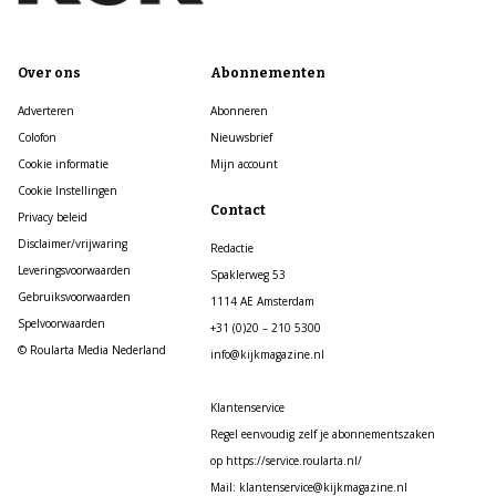
Over ons
Abonnementen
Adverteren
Abonneren
Colofon
Nieuwsbrief
Cookie informatie
Mijn account
Cookie Instellingen
Contact
Privacy beleid
Disclaimer/vrijwaring
Redactie
Leveringsvoorwaarden
Spaklerweg 53
Gebruiksvoorwaarden
1114 AE Amsterdam
Spelvoorwaarden
+31 (0)20 – 210 5300
© Roularta Media Nederland
info@kijkmagazine.nl
Klantenservice
Regel eenvoudig zelf je abonnementszaken
op https://service.roularta.nl/
Mail: klantenservice@kijkmagazine.nl