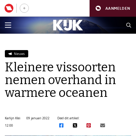
AANMELDEN
Nieuws
Kleinere vissoorten
nemen overhand in
warmere oceanen
Karlijn Klei
09 januari 2022
Deel dit artikel:
12:00