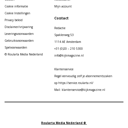
Cookie informatie
Mijn account
Cookie Instellingen
Contact
Privacy beleid
Disclaimer/vrijwaring
Redactie
Leveringsvoorwaarden
Spaklerweg 53
Gebruiksvoorwaarden
1114 AE Amsterdam
Spelvoorwaarden
+31 (0)20 – 210 5300
© Roularta Media Nederland
info@kijkmagazine.nl
Klantenservice
Regel eenvoudig zelf je abonnementszaken
op https://service.roularta.nl/
Mail: klantenservice@kijkmagazine.nl
Roularta Media Nederland ©