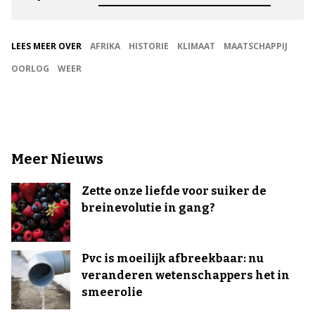
LEES MEER OVER
AFRIKA
HISTORIE
KLIMAAT
MAATSCHAPPIJ
OORLOG
WEER
Meer Nieuws
Zette onze liefde voor suiker de
breinevolutie in gang?
Pvc is moeilijk afbreekbaar: nu
veranderen wetenschappers het in
smeerolie