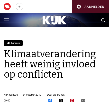
AANMELDEN
Nieuws
Klimaatverandering
heeft weinig invloed
op conflicten
KIJK-redactie
24 oktober 2012
Deel dit artikel:
09:00