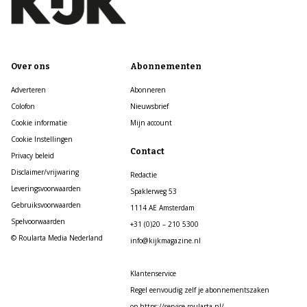
Over ons
Abonnementen
Adverteren
Abonneren
Colofon
Nieuwsbrief
Cookie informatie
Mijn account
Cookie Instellingen
Contact
Privacy beleid
Disclaimer/vrijwaring
Redactie
Leveringsvoorwaarden
Spaklerweg 53
Gebruiksvoorwaarden
1114 AE Amsterdam
Spelvoorwaarden
+31 (0)20 – 210 5300
© Roularta Media Nederland
info@kijkmagazine.nl
Klantenservice
Regel eenvoudig zelf je abonnementszaken
op https://service.roularta.nl/