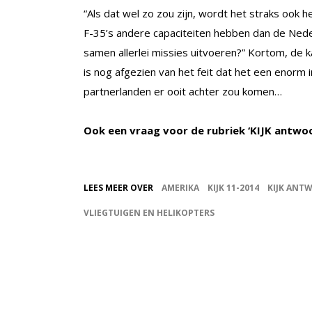
“Als dat wel zo zou zijn, wordt het straks ook he
F-35’s andere capaciteiten hebben dan de Nede
samen allerlei missies uitvoeren?” Kortom, de kan
is nog afgezien van het feit dat het een enorm 
partnerlanden er ooit achter zou komen…
Ook een vraag voor de rubriek ‘KIJK antwo
LEES MEER OVER
AMERIKA
KIJK 11-2014
KIJK ANT
VLIEGTUIGEN EN HELIKOPTERS