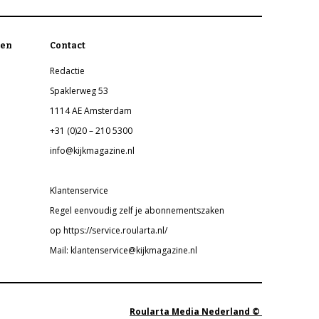
en
Contact
Redactie
Spaklerweg 53
1114 AE Amsterdam
+31 (0)20 – 210 5300
info@kijkmagazine.nl
Klantenservice
Regel eenvoudig zelf je abonnementszaken
op https://service.roularta.nl/
Mail: klantenservice@kijkmagazine.nl
Roularta Media Nederland ©