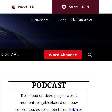
PUZZELEN
AANMELDEN
Klantenservice
Nieuwsbrief
Shop
 DIGITAAL
Word Abonnee
PODCAST
De inhoud op deze pagina wordt
momenteel geblokkeerd om jouw
cookie-keuzes te respecteren.
Klik hier