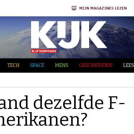
MIJN MAGAZINES LEZEN
TECH
SPACE
MENS
GESCHIEDENIS
LEES
and dezelfde F-
Amerikanen?