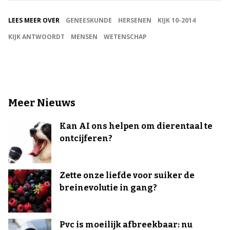
LEES MEER OVER
GENEESKUNDE
HERSENEN
KIJK 10-2014
KIJK ANTWOORDT
MENSEN
WETENSCHAP
Meer Nieuws
Kan AI ons helpen om dierentaal te
ontcijferen?
Zette onze liefde voor suiker de
breinevolutie in gang?
Pvc is moeilijk afbreekbaar: nu