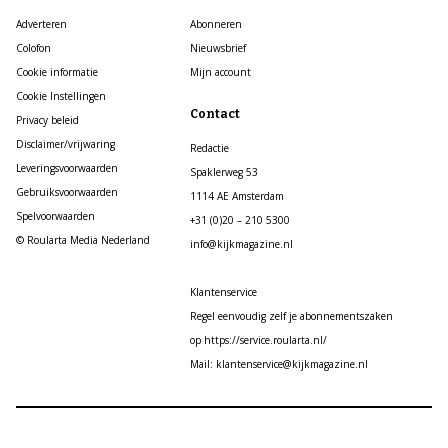
Adverteren
Abonneren
Colofon
Nieuwsbrief
Cookie informatie
Mijn account
Cookie Instellingen
Contact
Privacy beleid
Disclaimer/vrijwaring
Redactie
Leveringsvoorwaarden
Spaklerweg 53
Gebruiksvoorwaarden
1114 AE Amsterdam
Spelvoorwaarden
+31 (0)20 – 210 5300
© Roularta Media Nederland
info@kijkmagazine.nl
Klantenservice
Regel eenvoudig zelf je abonnementszaken
op https://service.roularta.nl/
Mail: klantenservice@kijkmagazine.nl