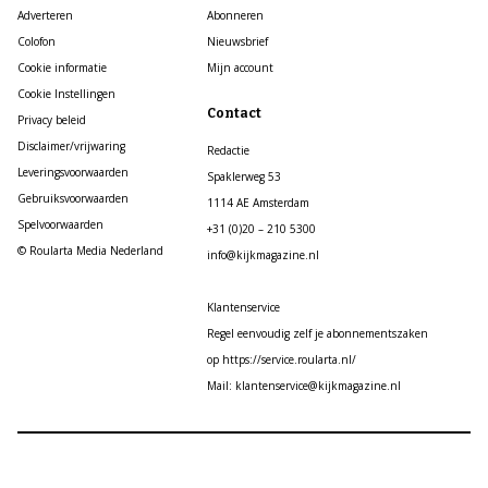
Adverteren
Abonneren
Colofon
Nieuwsbrief
Cookie informatie
Mijn account
Cookie Instellingen
Contact
Privacy beleid
Disclaimer/vrijwaring
Redactie
Leveringsvoorwaarden
Spaklerweg 53
Gebruiksvoorwaarden
1114 AE Amsterdam
Spelvoorwaarden
+31 (0)20 – 210 5300
© Roularta Media Nederland
info@kijkmagazine.nl
Klantenservice
Regel eenvoudig zelf je abonnementszaken
op https://service.roularta.nl/
Mail: klantenservice@kijkmagazine.nl