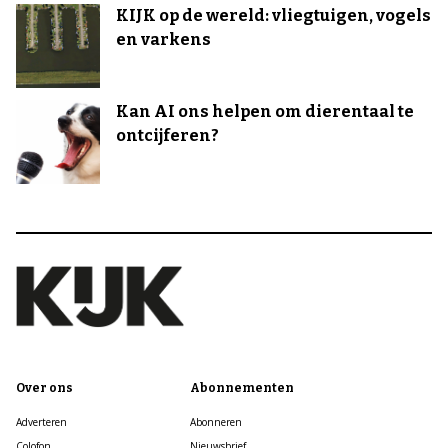
KIJK op de wereld: vliegtuigen, vogels
en varkens
Kan AI ons helpen om dierentaal te
ontcijferen?
Over ons
Abonnementen
Adverteren
Abonneren
Colofon
Nieuwsbrief