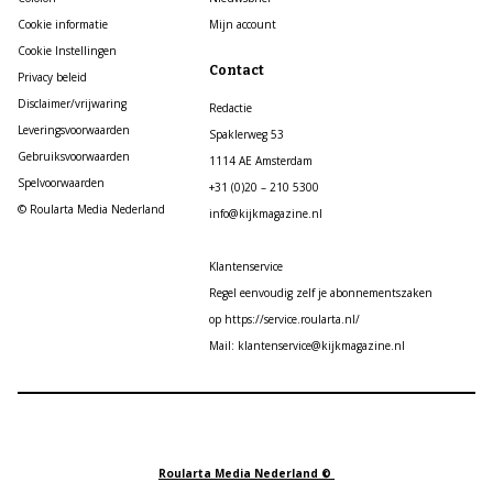
Cookie informatie
Mijn account
Cookie Instellingen
Contact
Privacy beleid
Disclaimer/vrijwaring
Redactie
Leveringsvoorwaarden
Spaklerweg 53
Gebruiksvoorwaarden
1114 AE Amsterdam
Spelvoorwaarden
+31 (0)20 – 210 5300
© Roularta Media Nederland
info@kijkmagazine.nl
Klantenservice
Regel eenvoudig zelf je abonnementszaken
op https://service.roularta.nl/
Mail: klantenservice@kijkmagazine.nl
Roularta Media Nederland ©