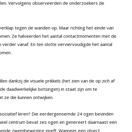
len. Vervolgens observeerden de onderzoekers de
verklap tegen de wanden op. Maar richting het einde van
komen. Ze halveerden het aantal contactmomenten met de
erder vanaf. En ten slotte verviervoudigde het aantal
komen.
n dankzij de visuele prikkels (het zien van de op zich af
e daadwerkelijke botsingen) in staat zijn om te
t ze die kunnen ontwijken.
associatief leren? Die eerdergenoemde 24 ogen bevinden
visueel centrum bevat zes ogen en genereert daarnaast een
serende zwembeweging geeft. Wanneer een object