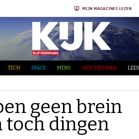
MIJN MAGAZINES LEZEN
TECH
SPACE
MENS
GESCHIEDENIS
LEES
en geen brein
 toch dingen