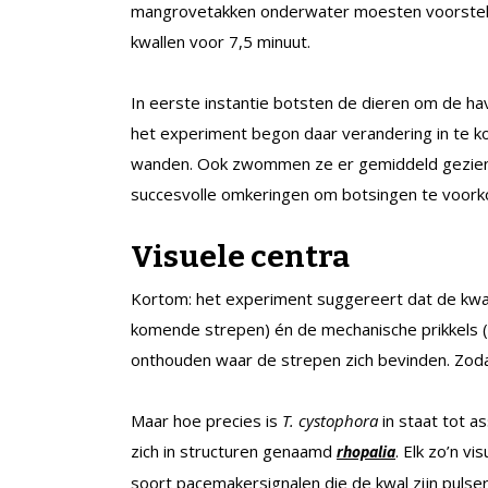
mangrovetakken onderwater moesten voorstel
kwallen voor 7,5 minuut.
In eerste instantie botsten de dieren om de ha
het experiment begon daar verandering in te 
wanden. Ook zwommen ze er gemiddeld gezien v
succesvolle omkeringen om botsingen te voor
Visuele centra
Kortom: het experiment suggereert dat de kwalle
komende strepen) én de mechanische prikkels (d
onthouden waar de strepen zich bevinden. Zoda
Maar hoe precies is
T. cystophora
in staat tot 
zich in structuren genaamd
. Elk zo’n 
rhopalia
soort pacemakersignalen die de kwal zijn pul