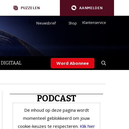
PUZZELEN
AANMELDEN
Klantenservice
Nieuwsbrief
Shop
 DIGITAAL
Word Abonnee
PODCAST
De inhoud op deze pagina wordt
momenteel geblokkeerd om jouw
cookie-keuzes te respecteren.
Klik hier